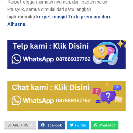
Karpet elegan, jamaah nyaman, dan ibadah makin
khusyuk, semua dimulai dari satu langkah
bijak
memilih
karpet masjid Turki premium dari
Alhusna.
SHARE THIS
Facebook
Twitter
WhatsApp