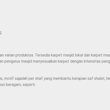
g.
 varian produknya. Tersedia karpet masjid lokal dan karpet masj
an pengurus masjid menyesuaikan karpet dengan intensitas pengg
is, motif sajadah per shaf yang membantu kerapian saf shalat, h
pun beragam, seperti :