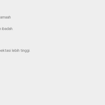
 jamaah
 ibadah.
ktasi lebih tinggi.