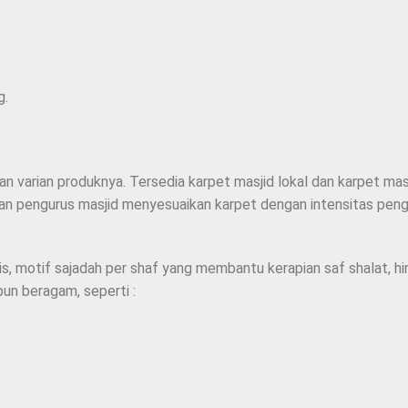
g.
 varian produknya. Tersedia karpet masjid lokal dan karpet masj
an pengurus masjid menyesuaikan karpet dengan intensitas pengg
is, motif sajadah per shaf yang membantu kerapian saf shalat, h
pun beragam, seperti :