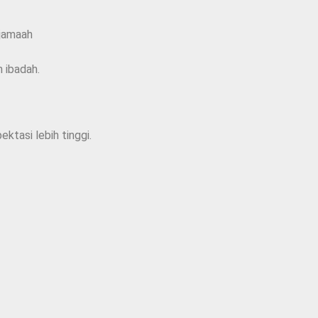
 jamaah
 ibadah.
ktasi lebih tinggi.