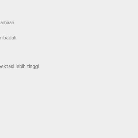
 jamaah
 ibadah.
ktasi lebih tinggi.