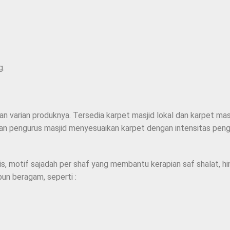
g.
 varian produknya. Tersedia karpet masjid lokal dan karpet masj
an pengurus masjid menyesuaikan karpet dengan intensitas pengg
is, motif sajadah per shaf yang membantu kerapian saf shalat, h
pun beragam, seperti :