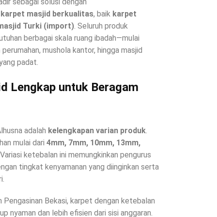
dir sebagai solusi dengan
 karpet masjid berkualitas
, baik
karpet
asjid Turki (import)
. Seluruh produk
tuhan berbagai skala ruang ibadah—mulai
an perumahan, mushola kantor, hingga masjid
yang padat.
jid Lengkap untuk Beragam
Alhusna adalah
kelengkapan varian produk
.
ihan mulai dari
4mm, 7mm, 10mm, 13mm,
. Variasi ketebalan ini memungkinkan pengurus
ngan tingkat kenyamanan yang diinginkan serta
i.
n Pengasinan Bekasi, karpet dengan ketebalan
nyaman dan lebih efisien dari sisi anggaran.