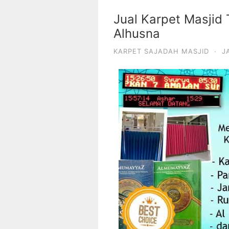
Jual Karpet Masjid 
Alhusna
KARPET SAJADAH MASJID
·
J