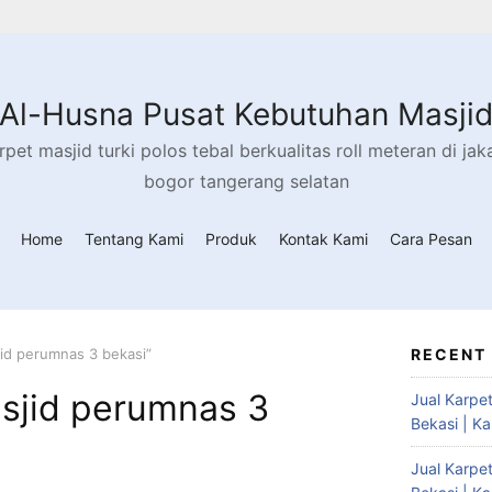
Al-Husna Pusat Kebutuhan Masji
rpet masjid turki polos tebal berkualitas roll meteran di ja
bogor tangerang selatan
Home
Tentang Kami
Produk
Kontak Kami
Cara Pesan
jid perumnas 3 bekasi”
RECENT
sjid perumnas 3
Jual Karpe
Bekasi | K
Jual Karpe