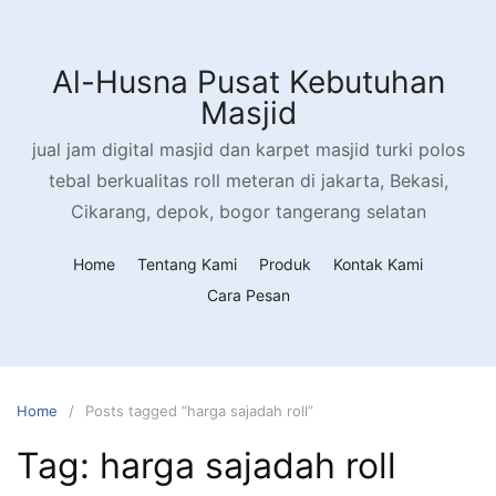
Skip
to
content
Al-Husna Pusat Kebutuhan
Masjid
jual jam digital masjid dan karpet masjid turki polos
tebal berkualitas roll meteran di jakarta, Bekasi,
Cikarang, depok, bogor tangerang selatan
Home
Tentang Kami
Produk
Kontak Kami
Cara Pesan
Home
Posts tagged “harga sajadah roll”
Tag:
harga sajadah roll