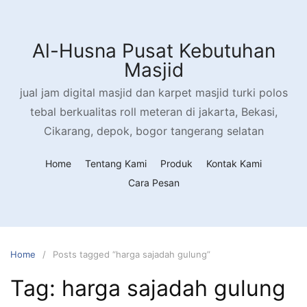
Skip
to
content
Al-Husna Pusat Kebutuhan
Masjid
jual jam digital masjid dan karpet masjid turki polos
tebal berkualitas roll meteran di jakarta, Bekasi,
Cikarang, depok, bogor tangerang selatan
Home
Tentang Kami
Produk
Kontak Kami
Cara Pesan
Home
Posts tagged “harga sajadah gulung”
Tag:
harga sajadah gulung