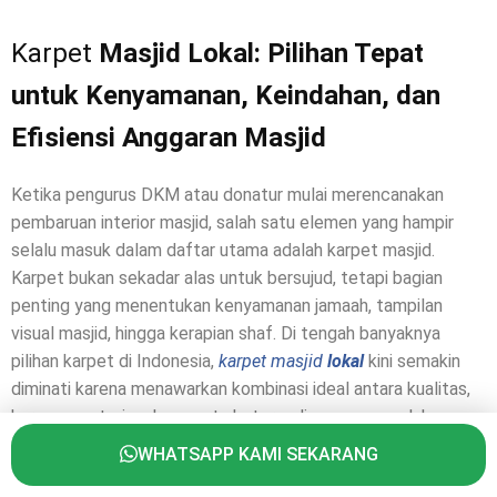
Karpet
Masjid Lokal: Pilihan Tepat
untuk Kenyamanan, Keindahan, dan
Efisiensi Anggaran Masjid
Ketika pengurus DKM atau donatur mulai merencanakan
pembaruan interior masjid, salah satu elemen yang hampir
selalu masuk dalam daftar utama adalah karpet masjid.
Karpet bukan sekadar alas untuk bersujud, tetapi bagian
penting yang menentukan kenyamanan jamaah, tampilan
visual masjid, hingga kerapian shaf. Di tengah banyaknya
pilihan karpet di Indonesia,
karpet masjid
lokal
kini semakin
diminati karena menawarkan kombinasi ideal antara kualitas,
harga yang terjangkau, serta ketersediaan yang mudah.
WHATSAPP KAMI SEKARANG
Berbeda dengan karpet impor yang sering kali memiliki harga
tinggi dan waktu tunggu panjang, karpet masjid lokal