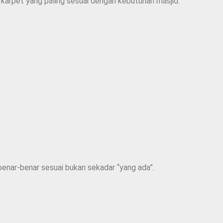
arpet yang paling sesuai dengan kebutuhan masjid.
 benar-benar sesuai bukan sekadar “yang ada”.