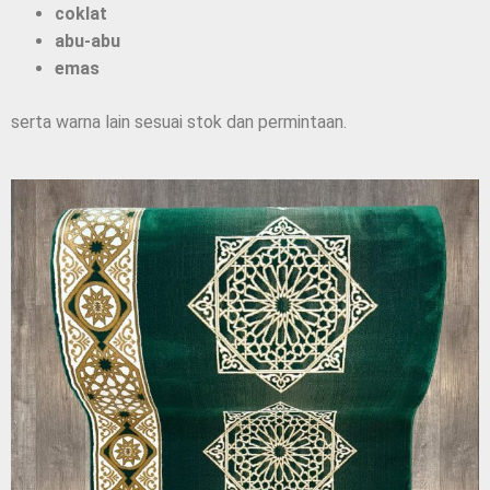
coklat
abu-abu
emas
serta warna lain sesuai stok dan permintaan.