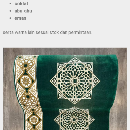
coklat
abu-abu
emas
serta warna lain sesuai stok dan permintaan.