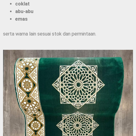
coklat
abu-abu
emas
serta warna lain sesuai stok dan permintaan.