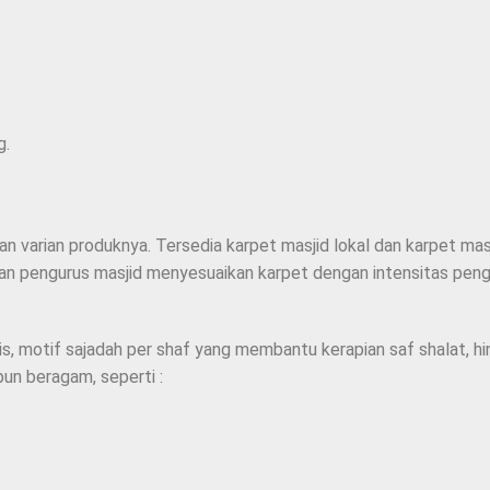
g.
 varian produknya. Tersedia karpet masjid lokal dan karpet masj
an pengurus masjid menyesuaikan karpet dengan intensitas pengg
is, motif sajadah per shaf yang membantu kerapian saf shalat, h
pun beragam, seperti :