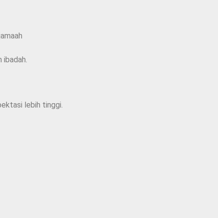
 jamaah
 ibadah.
ktasi lebih tinggi.