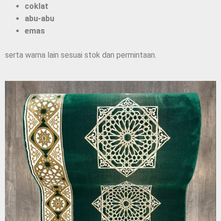
coklat
abu-abu
emas
serta warna lain sesuai stok dan permintaan.