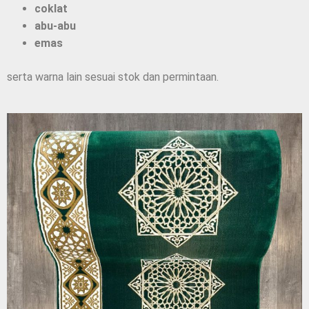
coklat
abu-abu
emas
serta warna lain sesuai stok dan permintaan.